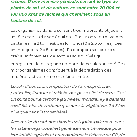
racines. D’une manière générale, suivant le type de
plante, de sol, et de culture, ce sont entre 20 000 et
100 000 kms de racines qui cheminent sous un
hectare de sol.
Les organismes dans le sol sont très importants et jouent
un rôle essentiel à son équilibre. Par ha on y retrouve des
bactéries (1 à 2 tonnes), des lombrics (0 à 2,5 tonnes), des
champignons (2 à 5 tonnes). En comparaison aux sols
prairial et forestiers, ce sont les sols cultivés qui
3
enregistrent le plus grand nombre de cellules au cm
. Ces
microorganismes contribuent à la dégradation des
matières actives en moins d’une année.
Le sol influence la composition de l’atmosphère. En
particulier, il stocke et relâche des gaz à effet de serre. C’est
un puits pour le carbone (au niveau mondial, il y a dans les
sols 3 fois plus de carbone que dans la végétation, 2 à 3 fois
plus que dans l’atmosphère)
Accumuler du carbone dans les sols (principalement dans
la matière organique) est généralement bénéfique pour
leur fertilité agricole et pour diminuer la richesse en CO
de
2