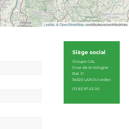
Leaflet
, ©
OpenStreetMap
contributeurs/contributrices
Siège social
Groupe CAL
5 rue de la Vologne
Bat. D
54520 LAXOU cedex
03 83 97 43 00