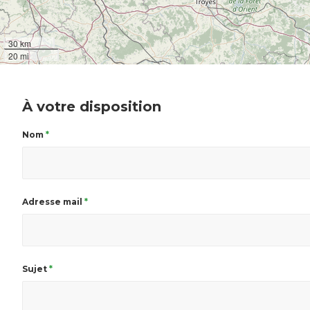
30 km
20 mi
À votre disposition
Nom
*
Adresse mail
*
Sujet
*