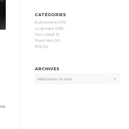
CATÉGORIES
Évènements
(73)
Le groupe
(316)
Non classé
(1)
Point Vert
(10)
RSE
(4)
:
ARCHIVES
ois