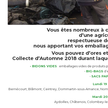
Vous êtes nombreux à 
d’une agric
respectueuse d
nous apportant vos emballag
Vous pouvez d’ores et
Collecte d’Automne 2018
durant laqu
• BIDONS VIDES
: emballages vides de produits ph
•
BIG-BAGS
d’
•
SACS PAP
Lundi 1
Bernécourt, Blâmont, Ceintrey, Dommartin-sous-Amance, Nomeny
Mardi 2
Aydoilles, Châtenois, Colombey-le