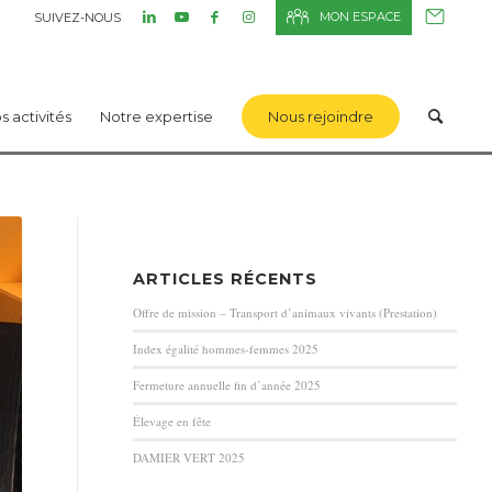
MON ESPACE
SUIVEZ-NOUS
s activités
Notre expertise
Nous rejoindre
ARTICLES RÉCENTS
Offre de mission – Transport d’animaux vivants (Prestation)
Index égalité hommes-femmes 2025
Fermeture annuelle fin d’année 2025
Élevage en fête
DAMIER VERT 2025