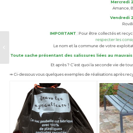
Mercredi 
Amance, B
Vendredi 
Rovil
IMPORTANT
: Pour être collectés et rec
respecter les consig
Poussay 2018 • Retour
Le nom et la commune de votre exploitati
en images
Toute sache présentant des salissures liées au mauvai
Et après ? C’est quoi la seconde vie de to
⇒ Ci-dessous vous quelques exemples de réalisations après rec