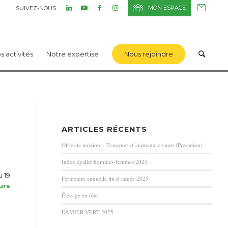
MON ESPACE
SUIVEZ-NOUS
s activités
Notre expertise
Nous rejoindre
ARTICLES RÉCENTS
Offre de mission – Transport d’animaux vivants (Prestation)
Index égalité hommes-femmes 2025
u 19
Fermeture annuelle fin d’année 2025
urs
Élevage en fête
DAMIER VERT 2025