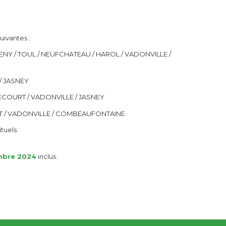
uivantes :
ENY / TOUL / NEUFCHATEAU / HAROL / VADONVILLE /
/ JASNEY
IRECOURT / VADONVILLE / JASNEY
URT / VADONVILLE / COMBEAUFONTAINE
tuels.
mbre 2024
inclus.