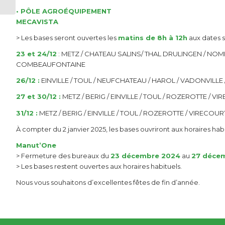
• PÔLE AGROÉQUIPEMENT
MECAVISTA
> Les bases seront ouvertes les
matins de 8h à 12h
aux dates s
23 et 24/12
: METZ / CHATEAU SALINS/ THAL DRULINGEN / NOM
COMBEAUFONTAINE
26/12 :
EINVILLE / TOUL / NEUFCHATEAU / HAROL / VADONVILLE 
27 et 30/12 :
METZ / BERIG / EINVILLE / TOUL / ROZEROTTE / V
31/12 :
METZ / BERIG / EINVILLE / TOUL / ROZEROTTE / VIRECO
À compter du 2 janvier 2025, les bases ouvriront aux horaires habi
Manut’One
> Fermeture des bureaux du
23 décembre 2024
au
27 déce
> Les bases restent ouvertes aux horaires habituels.
Nous vous souhaitons d’excellentes fêtes de fin d’année.