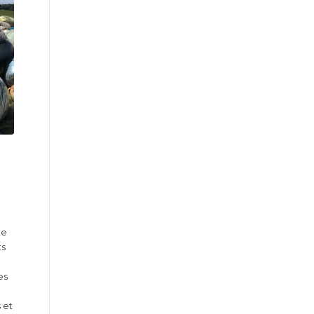
te
ts
es
s et