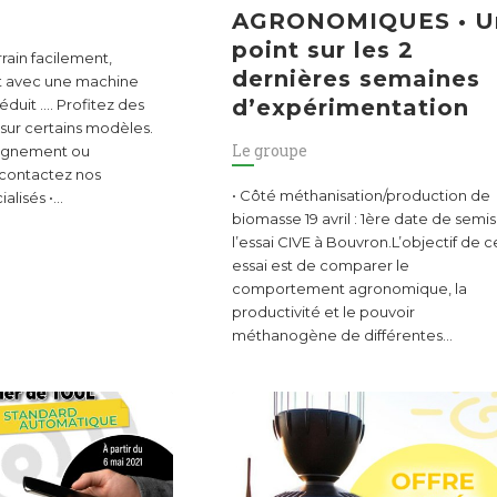
AGRONOMIQUES • U
point sur les 2
rain facilement,
dernières semaines
t avec une machine
d’expérimentation
duit .... Profitez des
 sur certains modèles.
Le groupe
eignement ou
 contactez nos
• Côté méthanisation/production de
alisés •…
biomasse 19 avril : 1ère date de semi
l’essai CIVE à Bouvron.L’objectif de c
essai est de comparer le
comportement agronomique, la
productivité et le pouvoir
méthanogène de différentes…