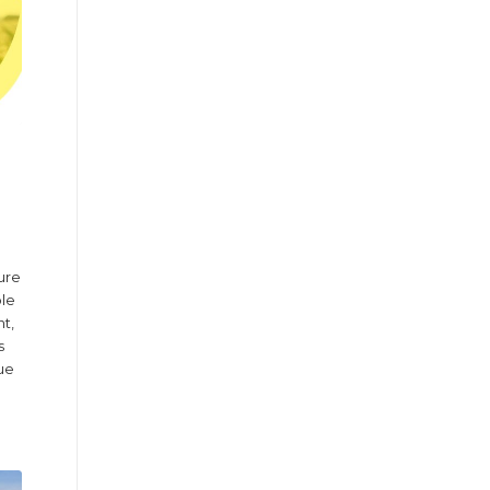
r
ure
ble
t,
s
que