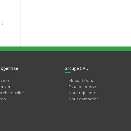
r 5
expertise
Groupe CAL
ation
Médiathèque
r vert
Espace presse
rche qualité
Nous rejoindre
ces
Nous contacter