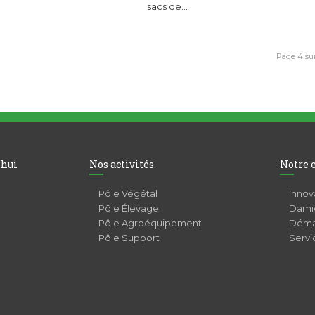
sacs de…
Page 4 su
’hui
Nos activités
Notre 
Pôle Végétal
Innov
Pôle Élevage
Damie
Pôle Agroéquipement
Déma
Pôle Support
Servi