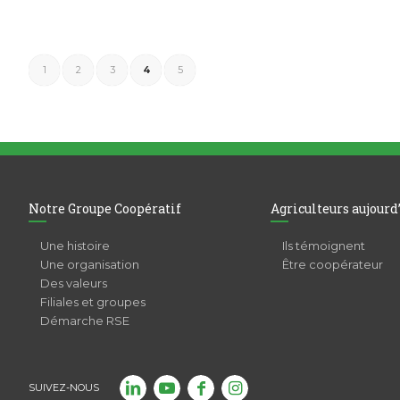
1
2
3
4
5
Notre Groupe Coopératif
Agriculteurs aujourd
Une histoire
Ils témoignent
Une organisation
Être coopérateur
Des valeurs
Filiales et groupes
Démarche RSE
SUIVEZ-NOUS