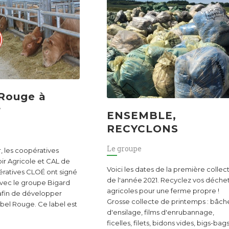
 Rouge à
r
ENSEMBLE,
RECYCLONS
Le groupe
r, les coopératives
r Agricole et CAL de
Voici les dates de la première collec
ératives CLOÉ ont signé
de l'année 2021. Recyclez vos déche
avec le groupe Bigard
agricoles pour une ferme propre !
afin de développer
Grosse collecte de printemps : bâch
bel Rouge. Ce label est
d'ensilage, films d'enrubannage,
ficelles, filets, bidons vides, bigs-bag