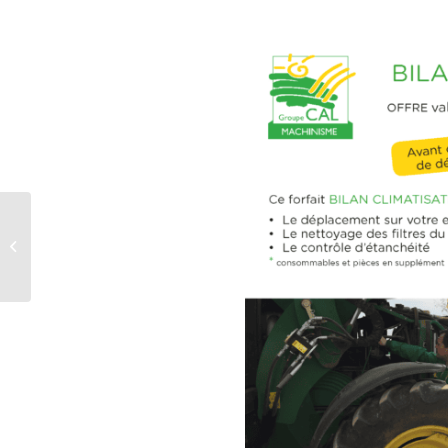
Les rencontres Made
In Viande