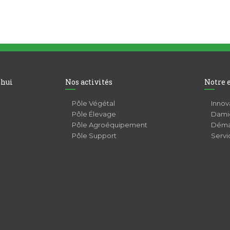
’hui
Nos activités
Notre 
Pôle Végétal
Innov
Pôle Élevage
Damie
Pôle Agroéquipement
Déma
Pôle Support
Servi