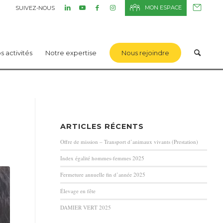
MON ESPACE
SUIVEZ-NOUS
s activités
Notre expertise
Nous rejoindre
ARTICLES RÉCENTS
Offre de mission – Transport d’animaux vivants (Prestation)
Index égalité hommes-femmes 2025
Fermeture annuelle fin d’année 2025
Élevage en fête
DAMIER VERT 2025