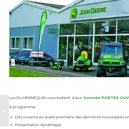
Les Ets HENNEQUIN vous invitent à leur
Journée PORTES OU
À vos agendas avec
A programme :
le Service
Machinisme…
Découverte en avant-première des dernières nouveautés en 
Présentation dynamique