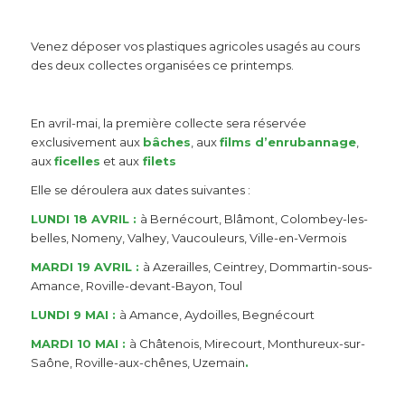
Venez déposer vos plastiques agricoles usagés au cours
des deux collectes organisées ce printemps.
En avril-mai, la première collecte sera réservée
exclusivement aux
bâches
, aux
films d’enrubannage
,
aux
ficelles
et aux
filets
Elle se déroulera aux dates suivantes :
LUNDI 18 AVRIL :
à Bernécourt, Blâmont, Colombey-les-
belles, Nomeny, Valhey, Vaucouleurs, Ville-en-Vermois
MARDI 19 AVRIL :
à Azerailles, Ceintrey, Dommartin-sous-
Amance, Roville-devant-Bayon, Toul
LUNDI 9 MAI :
à Amance, Aydoilles, Begnécourt
MARDI 10 MAI :
à Châtenois, Mirecourt, Monthureux-sur-
Saône, Roville-aux-chênes, Uzemain
.