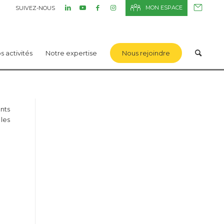
MON ESPACE
SUIVEZ-NOUS
s activités
Notre expertise
Nous rejoindre
ents
 les